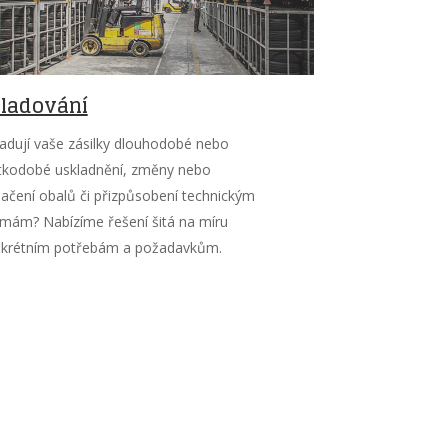
ladování
adují vaše zásilky dlouhodobé nebo
tkodobé uskladnění, změny nebo
ačení obalů či přizpůsobení technickým
mám? Nabízíme řešení šitá na míru
krétním potřebám a požadavkům.