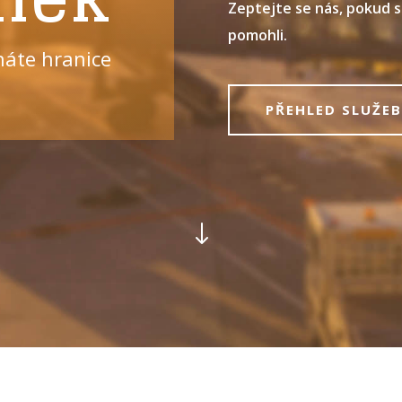
Zeptejte se nás, pokud s
pomohli.
náte hranice
PŘEHLED SLUŽEB
"