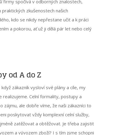
í firmy spočívá v odborných znalostech,
h praktických zkušenostech našich
ého, kdo se nikdy nepřestane učit a k práci
ím a pokorou, ať už ji dělá pár let nebo celý
y od A do Z
když zákazník vysloví své plány a cíle, my
 realizujeme. Celní formality, postupy a
o zájmu, ale dobře víme, že naši zákazníci to
aveni poskytovat vždy komplexní celní služby,
méně zatěžovat a obtěžovat. Je třeba zajistit
 dovozem a vývozem zboží? I s tím jsme schopni