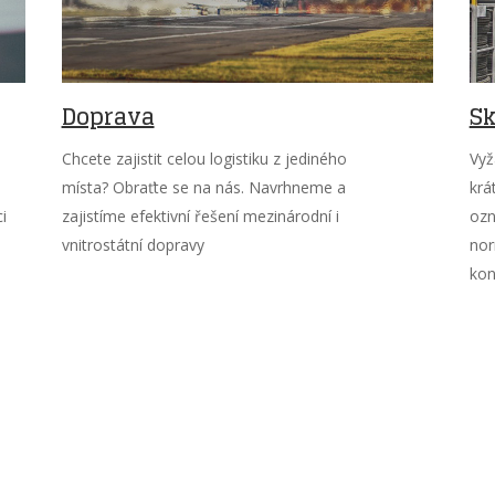
Doprava
Sk
u
Chcete zajistit celou logistiku z jediného
Vyž
místa? Obraťte se na nás. Navrhneme a
krá
i
zajistíme efektivní řešení mezinárodní i
ozn
vnitrostátní dopravy
nor
kon