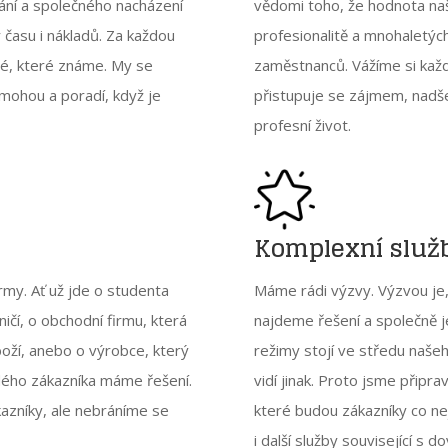
nání a společného nacházení
vědomi toho, že hodnota naš
 času i nákladů. Za každou
profesionalitě a mnohaletýc
idé, které známe. My se
zaměstnanců. Vážíme si každ
omohou a poradí, když je
přistupuje se zájmem, nadšen
profesní život.
Komplexní služb
rmy. Ať už jde o studenta
Máme rádi výzvy. Výzvou je, 
čí, o obchodní firmu, která
najdeme řešení a společně je
boží, anebo o výrobce, který
režimy stojí ve středu našeh
ždého zákazníka máme řešení.
vidí jinak. Proto jsme připr
azníky, ale nebráníme se
které budou zákazníky co nej
i další služby související s