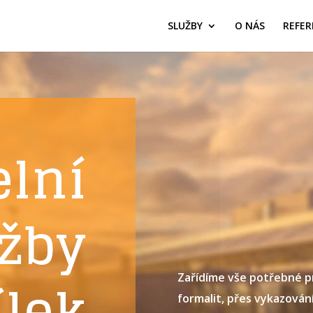
SLUŽBY
O NÁS
REFER
elní
žby
ílek
Zařídíme vše potřebné pr
formalit, přes vykazování