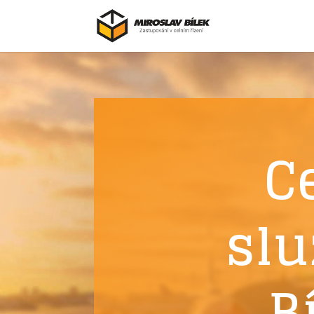
C
slu
B