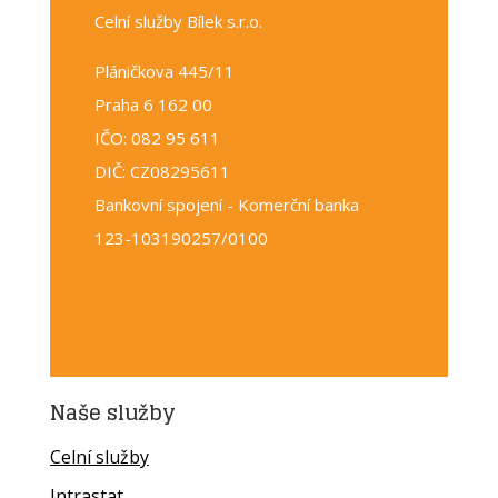
Celní služby Bílek s.r.o.
Pláničkova 445/11
Praha 6 162 00
IČO: 082 95 611
DIČ: CZ08295611
Bankovní spojení - Komerční banka
123-103190257/0100
Naše služby
Celní služby
Intrastat