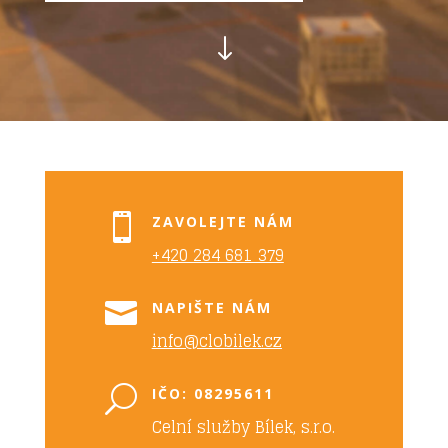
"

ZAVOLEJTE NÁM
+420 284 681 379

NAPIŠTE NÁM
info@clobilek.cz
U
IČO: 08295611
Celní služby Bílek, s.r.o.